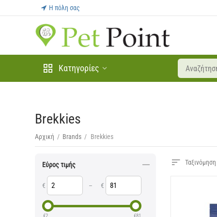
Η πόλη σας
Κατηγορίες
Brekkies
Αρχική
/
Brands
/
Brekkies
Ταξινόμηση
Εύρος τιμής
€
–
€
€
2
€
81