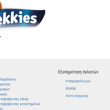
Εξυπηρέτηση πελατών
-Παραδόσεις
Η παραγγελία μου
γγελίας
Wishlist
τροφών
ρωμής
Λίστα σύγκρισης
επιβράβευσης eshop
επιβράβευσης καταστημάτων
γές