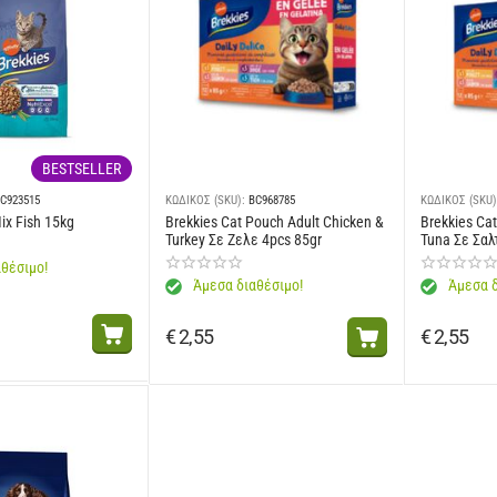
BESTSELLER
C923515
ΚΩΔΙΚΟΣ (SKU):
BC968785
ΚΩΔΙΚΟΣ (SKU)
ix Fish 15kg
Brekkies Cat Pouch Adult Chicken &
Brekkies Ca
Turkey Σε Ζελε 4pcs 85gr
Tuna Σε Σαλ
θέσιμο!
Άμεσα διαθέσιμο!
Άμεσα δ
€
2,55
€
2,55