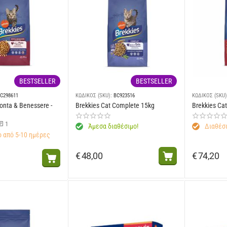
BESTSELLER
BESTSELLER
C298611
ΚΩΔΙΚΟΣ (SKU):
BC923516
ΚΩΔΙΚΟΣ (SKU)
onta & Benessere -
Brekkies Cat Complete 15kg
Brekkies Ca
1
Άμεσα διαθέσιμο!
Διαθέσι
 από 5-10 ημέρες
€
48,00
€
74,20