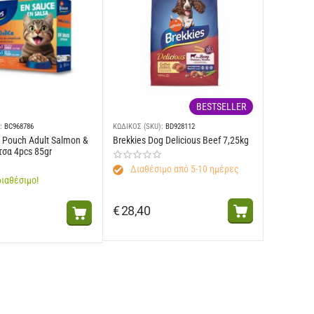
BESTSELLER
:
BC968786
ΚΩΔΙΚΟΣ (SKU):
BD928112
t Pouch Adult Salmon &
Brekkies Dog Delicious Beef 7,25kg
τσα 4pcs 85gr
Διαθέσιμο από 5-10 ημέρες
ιαθέσιμο!
€
28,40