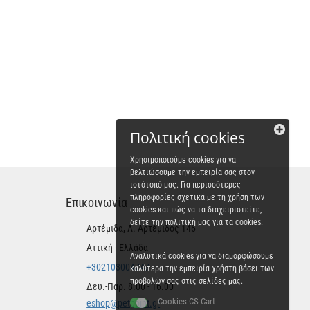
Πολιτική cookies
Χρησιμοποιούμε cookies για να
βελτιώσουμε την εμπειρία σας στον
ιστότοπό μας. Για περισσότερες
πληροφορίες σχετικά με τη χρήση των
Επικοινωνία
cookies και πώς να τα διαχειριστείτε,
δείτε την
πολιτική μας για τα cookies
.
Αρτέμιδα, Λ. Αρτέμιδος 146
Αττική - Ελλάδα
Αναλυτικά cookies για να διαμορφώσουμε
+302103004747
καλύτερα την εμπειρία χρήστη βάσει των
προβολών σας στις σελίδες μας.
Δευ.-Παρ. 8.00 - 16.00
Cookies CS-Cart
eshop@petpoint.gr