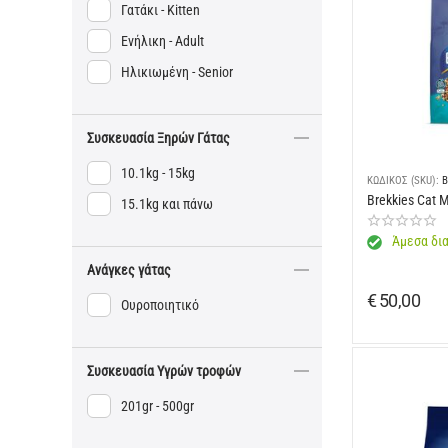
Γατάκι - Kitten
Ενήλικη - Adult
Ηλικιωμένη - Senior
Συσκευασία Ξηρών Γάτας
10.1kg - 15kg
ΚΩΔΙΚΟΣ (SKU):
B
Brekkies Cat M
15.1kg και πάνω
Άμεσα δια
Ανάγκες γάτας
€
50,00
Ουροποιητικό
Συσκευασία Υγρών τροφών
201gr - 500gr