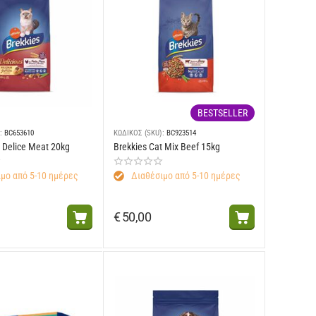
BESTSELLER
:
BC653610
ΚΩΔΙΚΟΣ (SKU):
BC923514
t Delice Meat 20kg
Brekkies Cat Mix Beef 15kg
μο από 5-10 ημέρες
Διαθέσιμο από 5-10 ημέρες
€
50,00