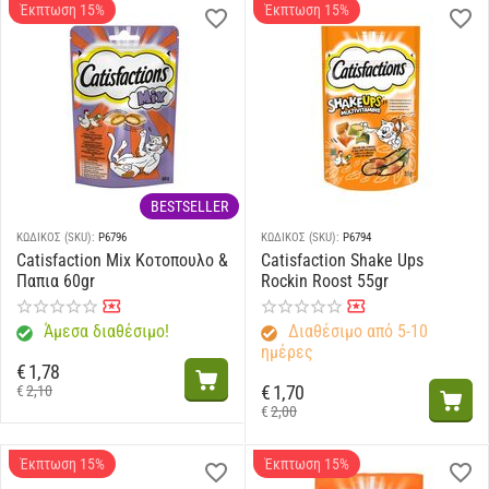
Έκπτωση 15%
Έκπτωση 15%
BESTSELLER
ΚΩΔΙΚΟΣ (SKU):
P6796
ΚΩΔΙΚΟΣ (SKU):
P6794
Catisfaction Mix Κοτοπουλο &
Catisfaction Shake Ups
Παπια 60gr
Rockin Roost 55gr
Άμεσα διαθέσιμο!
Διαθέσιμο από 5-10
ημέρες
€
1,78
€
1,70
€
2,10
€
2,00
Έκπτωση 15%
Έκπτωση 15%