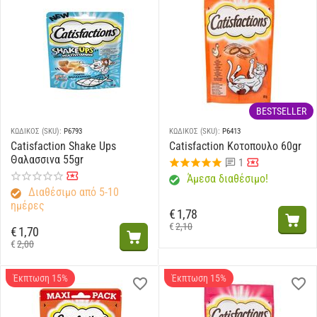
BESTSELLER
ΚΩΔΙΚΟΣ (SKU):
P6793
ΚΩΔΙΚΟΣ (SKU):
P6413
Catisfaction Shake Ups
Catisfaction Κοτοπουλο 60gr
Θαλασσινα 55gr
1
Άμεσα διαθέσιμο!
Διαθέσιμο από 5-10
ημέρες
€
1,78
€
2,10
€
1,70
€
2,00
Έκπτωση 15%
Έκπτωση 15%