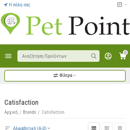
Η πόλη σας
0
Φίλτρα
Catisfaction
Αρχική
Brands
Catisfaction
/
/
Αλφαβητική (Α-Ω)