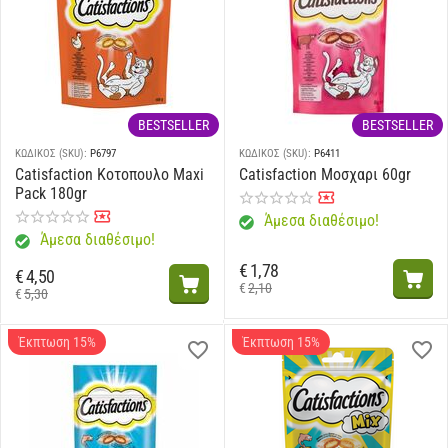
BESTSELLER
BESTSELLER
ΚΩΔΙΚΟΣ (SKU):
P6797
ΚΩΔΙΚΟΣ (SKU):
P6411
Catisfaction Κοτοπουλο Maxi
Catisfaction Μοσχαρι 60gr
Pack 180gr
Άμεσα διαθέσιμο!
Άμεσα διαθέσιμο!
€
1,78
€
4,50
€
2,10
€
5,30
Έκπτωση 15%
Έκπτωση 15%