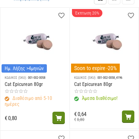
Έκπτωση 20%
Soon to expire -20%
Ημ. Λήξης >4μηνών
ΚΩΔΙΚΟΣ (SKU):
001-002-0058
ΚΩΔΙΚΟΣ (SKU):
001-002-0058_4196
Cat Epicurean 80gr
Cat Epicurean 80gr
Διαθέσιμο από 5-10
Άμεσα διαθέσιμο!
ημέρες
€
0,64
€
0,80
€
0,80