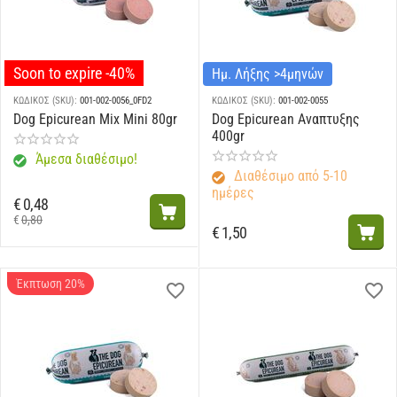
Soon to expire -40%
Ημ. Λήξης >4μηνών
ΚΩΔΙΚΟΣ (SKU):
001-002-0056_0FD2
ΚΩΔΙΚΟΣ (SKU):
001-002-0055
Dog Epicurean Mix Mini 80gr
Dog Epicurean Αναπτυξης
400gr
Άμεσα διαθέσιμο!
Διαθέσιμο από 5-10
ημέρες
€
0,48
€
0,80
€
1,50
Έκπτωση 20%