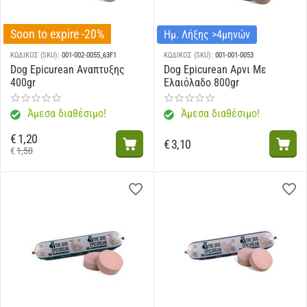
Soon to expire -20%
Ημ. Λήξης >4μηνών
ΚΩΔΙΚΟΣ (SKU):
001-002-0055_63F1
ΚΩΔΙΚΟΣ (SKU):
001-001-0053
Dog Epicurean Αναπτυξης
Dog Epicurean Αρνι Με
400gr
Ελαιόλαδο 800gr
Άμεσα διαθέσιμο!
Άμεσα διαθέσιμο!
€
1,20
€
3,10
€
1,50