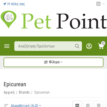
Η πόλη σας
0
Φίλτρα
Epicurean
Αρχική
Brands
Epicurean
/
/
Αλφαβητική (Α-Ω)