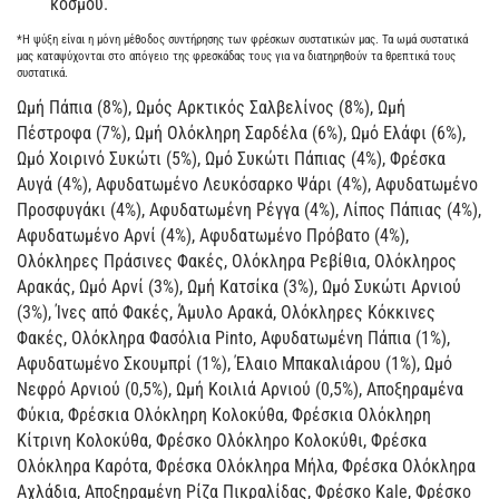
κόσμου.
*Η ψύξη είναι η μόνη μέθοδος συντήρησης των φρέσκων συστατικών μας. Τα ωμά συστατικά
μας καταψύχονται στο απόγειο της φρεσκάδας τους για να διατηρηθούν τα θρεπτικά τους
συστατικά.
Ωμή Πάπια (8%), Ωμός Αρκτικός Σαλβελίνος (8%), Ωμή
Πέστροφα (7%), Ωμή Ολόκληρη Σαρδέλα (6%), Ωμό Ελάφι (6%),
Ωμό Χοιρινό Συκώτι (5%), Ωμό Συκώτι Πάπιας (4%), Φρέσκα
Αυγά (4%), Αφυδατωμένο Λευκόσαρκο Ψάρι (4%), Αφυδατωμένο
Προσφυγάκι (4%), Αφυδατωμένη Ρέγγα (4%), Λίπος Πάπιας (4%),
Αφυδατωμένο Αρνί (4%), Αφυδατωμένο Πρόβατο (4%),
Ολόκληρες Πράσινες Φακές, Ολόκληρα Ρεβίθια, Ολόκληρος
Αρακάς, Ωμό Αρνί (3%), Ωμή Κατσίκα (3%), Ωμό Συκώτι Αρνιού
(3%), Ίνες από Φακές, Άμυλο Αρακά, Ολόκληρες Κόκκινες
Φακές, Ολόκληρα Φασόλια Pinto, Αφυδατωμένη Πάπια (1%),
Αφυδατωμένο Σκουμπρί (1%), Έλαιο Μπακαλιάρου (1%), Ωμό
Νεφρό Αρνιού (0,5%), Ωμή Κοιλιά Αρνιού (0,5%), Αποξηραμένα
Φύκια, Φρέσκια Ολόκληρη Κολοκύθα, Φρέσκια Ολόκληρη
Κίτρινη Κολοκύθα, Φρέσκο Ολόκληρο Κολοκύθι, Φρέσκα
Ολόκληρα Καρότα, Φρέσκα Ολόκληρα Μήλα, Φρέσκα Ολόκληρα
Αχλάδια, Αποξηραμένη Ρίζα Πικραλίδας, Φρέσκο Kale, Φρέσκο