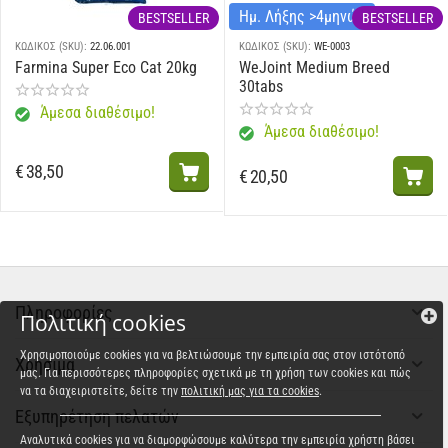
Ημ. Λήξης >4μηνών
BESTSELLER
BESTSELLER
ΚΩΔΙΚΟΣ (SKU):
22.06.001
ΚΩΔΙΚΟΣ (SKU):
WE-0003
Farmina Super Eco Cat 20kg
WeJoint Medium Breed
30tabs
Άμεσα διαθέσιμο!
Άμεσα διαθέσιμο!
€
38,50
€
20,50
Πληροφορίες
Πολιτική cookies
Χρησιμοποιούμε cookies για να βελτιώσουμε την εμπειρία σας στον ιστότοπό
Χρήσιμα
μας. Για περισσότερες πληροφορίες σχετικά με τη χρήση των cookies και πώς
να τα διαχειριστείτε, δείτε την
πολιτική μας για τα cookies
.
Εξυπηρέτηση πελατών
Αναλυτικά cookies για να διαμορφώσουμε καλύτερα την εμπειρία χρήστη βάσει