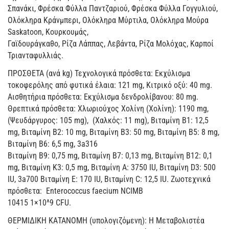
Σπανάκι, Φρέσκα Φύλλα Παντζαριού, Φρέσκα Φύλλα Γογγυλιού,
Ολόκληρα Κράνμπερι, Ολόκληρα Μύρτιλα, Ολόκληρα Μούρα
Saskatoon, Κουρκουμάς,
Γαϊδουράγκαθο, Ρίζα Λάππας, Λεβάντα, Ρίζα Μολόχας, Καρποί
Τριανταφυλλιάς.
ΠΡΟΣΘΕΤΑ (ανά kg) Τεχνολογικά πρόσθετα: Εκχύλισμα
τοκοφερόλης από φυτικά έλαια: 121 mg, Κιτρικό οξύ: 40 mg.
Αισθητήρια πρόσθετα: Εκχύλισμα δενδρολίβανου: 80 mg.
Θρεπτικά πρόσθετα: Χλωριούχος Χολίνη (Χολίνη): 1190 mg,
(Ψευδάργυρος: 105 mg), (Χαλκός: 11 mg), Βιταμίνη B1: 12,5
mg, Βιταμίνη B2: 10 mg, Βιταμίνη B3: 50 mg, Βιταμίνη B5: 8 mg,
Βιταμίνη B6: 6,5 mg, 3a316
Βιταμίνη B9: 0,75 mg, Βιταμίνη B7: 0,13 mg, Βιταμίνη B12: 0,1
mg, Βιταμίνη K3: 0,5 mg, Βιταμίνη Α: 3750 IU, Βιταμίνη D3: 500
IU, 3a700 Βιταμίνη E: 170 IU, Βιταμίνη C: 12,5 IU. Ζωοτεχνικά
πρόσθετα: Enterococcus faecium NCIMB
10415 1×10^9 CFU.
ΘΕΡΜΙΔΙΚΗ ΚΑΤΑΝΟΜΗ (υπολογιζόμενη): Η Μεταβολιστέα