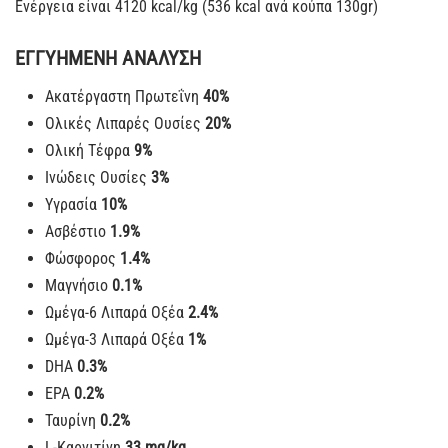
Ενέργεια είναι 4120 kcal/kg (536 kcal ανά κούπα 130gr)
ΕΓΓΥΗΜΕΝΗ ΑΝΑΛΥΣΗ
Ακατέργαστη Πρωτεΐνη
40%
Ολικές Λιπαρές Ουσίες
20%
Ολική Τέφρα
9%
Ινώδεις Ουσίες
3
%
Υγρασία
10%
Ασβέστιο
1.9%
Φώσφορος
1.4%
Μαγνήσιο
0.1%
Ωμέγα-6 Λιπαρά Οξέα
2.4%
Ωμέγα-3 Λιπαρά Οξέα
1%
DHA
0.3%
EPA
0.2%
Ταυρίνη
0.2%
L-Καρνιτίνη
33 mg/kg