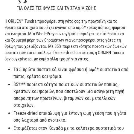
ΓΙΑ OΛΕΣ ΤΙΣ ΦΥΛΕΣ ΚΑΙ ΤΑ ΣΤΑΔΙΑ ΖΩΗΣ
H ORIJEN™ Tundra προσφέρει στη γάτα σας την πρωτεΐνη και τα
θρεπτικά στοιχεία που έχει ανάγκη από ωμό* κρέας πάπιας, ψαριού
και ελαφιού. Μια WholePrey συνταγή που περιέχει τα πιο θρεπτικά
και ζουμερά μέρη των θηραμάτων για να προσφέρει στις γάτες τη
θρέψη που χρειάζονται. Με 85% περιεκτικότητα ποιοτικών ζωικών
συστατικών και επικάλυψη freeze-dried συκωτιού, η ORIJEN Tundra
δεν συγκρίνεται με καμία άλλη τροφή για γάτες.
Τα 5 πρώτα συστατικά είναι φρέσκα ή ωμά* συστατικά από
πάπια, κρέατα και ψάρια.
85%** περιεκτικότητα ποιοτικών συστατικών πάπιας,
κρεάτων και ψαριών, που αποτελούν μια ασύγκριτη πηγή
απαραίτητων πρωτεϊνών, βιταμινών και μεταλλικών
στοιχείων.
Freeze-dried επικάλυψη για έντονη ωμή γεύση που η γάτα
σας λαχταρά από ένστικτο.
Ετοιμάζεται στον Καναδά με τα καλύτερα συστατικά του