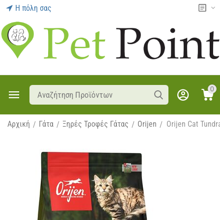
Η πόλη σας
0
Αρχική
Γάτα
Ξηρές Τροφές Γάτας
Orijen
Orijen Cat Tundr
/
/
/
/