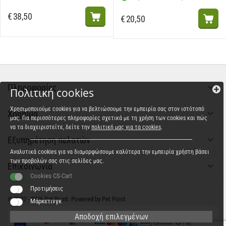
€
38,50
€
20,50
Πληροφορίες
Πολιτική cookies
Χρησιμοποιούμε cookies για να βελτιώσουμε την εμπειρία σας στον ιστότοπό
Χρήσιμα
μας. Για περισσότερες πληροφορίες σχετικά με τη χρήση των cookies και πώς
να τα διαχειριστείτε, δείτε την
πολιτική μας για τα cookies
.
Εξυπηρέτηση πελατών
Αναλυτικά cookies για να διαμορφώσουμε καλύτερα την εμπειρία χρήστη βάσει
των προβολών σας στις σελίδες μας.
Επικοινωνία
Cookies CS-Cart
Προτιμήσεις
© 2007 - 2026 Pet Point. Powered by Pet Point
Μάρκετινγκ
Αποδοχή επιλεγμένων