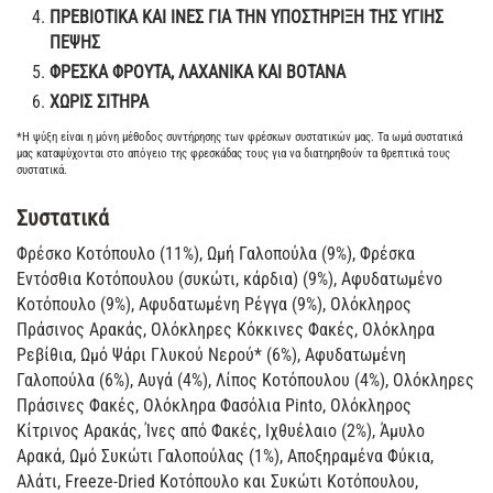
ΠΡΕΒΙΟΤΙΚΑ ΚΑΙ ΙΝΕΣ ΓΙΑ ΤΗΝ ΥΠΟΣΤΗΡΙΞΗ ΤΗΣ ΥΓΙΗΣ
ΠΕΨΗΣ
ΦΡΕΣΚΑ ΦΡΟΥΤΑ, ΛΑΧΑΝΙΚΑ ΚΑΙ ΒΟΤΑΝΑ
XΩΡΙΣ ΣΙΤΗΡΑ
*Η ψύξη είναι η μόνη μέθοδος συντήρησης των φρέσκων συστατικών μας. Τα ωμά συστατικά
μας καταψύχονται στο απόγειο της φρεσκάδας τους για να διατηρηθούν τα θρεπτικά τους
συστατικά.
Συστατικά
Φρέσκο Κοτόπουλο (11%), Ωμή Γαλοπούλα (9%), Φρέσκα
Εντόσθια Κοτόπουλου (συκώτι, κάρδια) (9%), Αφυδατωμένο
Κοτόπουλο (9%), Αφυδατωμένη Ρέγγα (9%), Ολόκληρος
Πράσινος Αρακάς, Ολόκληρες Κόκκινες Φακές, Ολόκληρα
Ρεβίθια, Ωμό Ψάρι Γλυκού Νερού* (6%), Αφυδατωμένη
Γαλοπούλα (6%), Αυγά (4%), Λίπος Κοτόπουλου (4%), Ολόκληρες
Πράσινες Φακές, Ολόκληρα Φασόλια Pinto, Ολόκληρος
Κίτρινος Αρακάς, Ίνες από Φακές, Ιχθυέλαιο (2%), Άμυλο
Αρακά, Ωμό Συκώτι Γαλοπούλας (1%), Αποξηραμένα Φύκια,
Αλάτι, Freeze-Dried Κοτόπουλο και Συκώτι Κοτόπουλου,