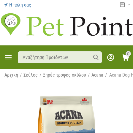
Η πόλη σας
0
Αρχική
Σκύλος
Ξηρές τροφές σκύλου
Acana
Acana Dog Hi
/
/
/
/