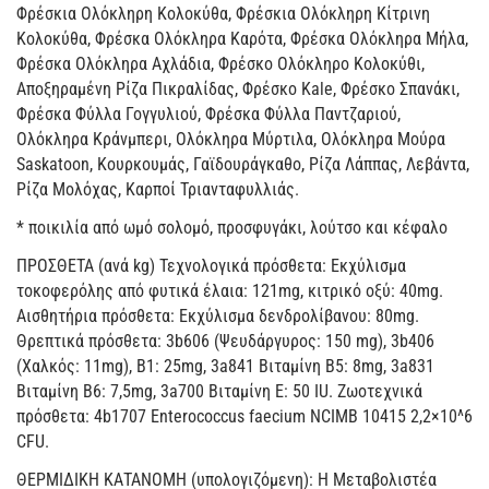
Φρέσκια Ολόκληρη Κολοκύθα, Φρέσκια Ολόκληρη Κίτρινη
Κολοκύθα, Φρέσκα Ολόκληρα Καρότα, Φρέσκα Ολόκληρα Μήλα,
Φρέσκα Ολόκληρα Αχλάδια, Φρέσκο Ολόκληρο Κολοκύθι,
Αποξηραμένη Ρίζα Πικραλίδας, Φρέσκο Kale, Φρέσκο Σπανάκι,
Φρέσκα Φύλλα Γογγυλιού, Φρέσκα Φύλλα Παντζαριού,
Ολόκληρα Κράνμπερι, Ολόκληρα Μύρτιλα, Ολόκληρα Μούρα
Saskatoon, Κουρκουμάς, Γαϊδουράγκαθο, Ρίζα Λάππας, Λεβάντα,
Ρίζα Μολόχας, Καρποί Τριανταφυλλιάς.
* ποικιλία από ωμό σολομό, προσφυγάκι, λούτσο και κέφαλο
ΠΡΟΣΘΕΤΑ (ανά kg) Τεχνολογικά πρόσθετα: Εκχύλισμα
τοκοφερόλης από φυτικά έλαια: 121mg, κιτρικό οξύ: 40mg.
Αισθητήρια πρόσθετα: Εκχύλισμα δενδρολίβανου: 80mg.
Θρεπτικά πρόσθετα: 3b606 (Ψευδάργυρος: 150 mg), 3b406
(Χαλκός: 11mg), B1: 25mg, 3a841 Βιταμίνη B5: 8mg, 3a831
Βιταμίνη B6: 7,5mg, 3a700 Βιταμίνη E: 50 IU. Ζωοτεχνικά
πρόσθετα: 4b1707 Enterococcus faecium NCIMB 10415 2,2×10^6
CFU.
ΘΕΡΜΙΔΙΚΗ ΚΑΤΑΝΟΜΗ (υπολογιζόμενη): Η Μεταβολιστέα