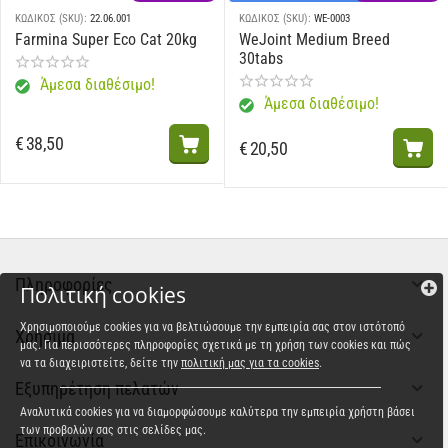
ΚΩΔΙΚΟΣ (SKU):
22.06.001
ΚΩΔΙΚΟΣ (SKU):
WE-0003
Farmina Super Eco Cat 20kg
WeJoint Medium Breed
30tabs
Άμεσα διαθέσιμο!
Άμεσα διαθέσιμο!
€
38,50
€
20,50
Πληροφορίες
Πολιτική cookies
Χρησιμοποιούμε cookies για να βελτιώσουμε την εμπειρία σας στον ιστότοπό
Χρήσιμα
μας. Για περισσότερες πληροφορίες σχετικά με τη χρήση των cookies και πώς
να τα διαχειριστείτε, δείτε την
πολιτική μας για τα cookies
.
Εξυπηρέτηση πελατών
Αναλυτικά cookies για να διαμορφώσουμε καλύτερα την εμπειρία χρήστη βάσει
των προβολών σας στις σελίδες μας.
Επικοινωνία