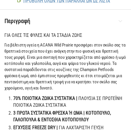
ΠΡΟΒΟΛΗ ΟΛΩΝ ΤΩΝ ΠΑΡΑΛΛΑΓΏΝ ΩΣ ΛΊΣΤΑ
Περιγραφή
ΓΙΑ ΟΛΕΣ ΤΙΣ ΦΥΛΕΣ ΚΑΙ ΤΑ ΣΤΑΔΙΑ ΖΩΗΣ
Για βέλτιστη υγεία η ACANA Wild Prairie προσφέρει στον σκύλο σας τα
θρεπτικά στοιχεία που έχει ανάγκη στην πιο φυσική και θρεπτική
τους μορφή. Είναι μια συνταγή που χαρακτηρίζεται από φρέσκο ή ωμό
κοτόπουλο και γαλοπούλα, αυγά και ψάρια του γλυκού νερού. Τα
συστατικά παραδίδονται στις κουζίνες της Champion Petfoods
φρέσκα ή ωμά, από έμπιστους προμηθευτές κι έτσι ετοιμάζεται μια
πεντανόστιμη και θρεπτική τροφή για να κρατήσει τον σκύλο σας
χαρούμενο, υγιή και δυνατό.
70% ΠΟΙΟΤΙΚΑ ΖΩΙΚΑ ΣΥΣΤΑΤΙΚΑ |
ΠΛΟΥΣΙΑ ΣΕ ΠΡΩΤΕΪΝΗ
ΠΟΙΟΤΙΚΑ ΖΩΙΚΑ ΣΥΣΤΑΤΙΚΑ
3 ΠΡΩΤΑ ΣΥΣΤΑΤΙΚΑ ΦΡΕΣΚΑ Ή ΩΜΑ | ΚΟΤΟΠΟΥΛΟ,
ΓΑΛΟΠΟΥΛΑ & ΕΝΤΟΣΘΙΑ ΚΟΤΟΠΟΥΛΟΥ
ΕΓΧΥΣΕΙΣ FREEZE DRY |
ΓΙΑ ΛΑΧΤΑΡΙΣΤΗ ΓΕΥΣΗ