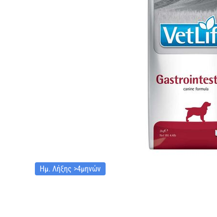
Ημ. Λήξης >4μηνών