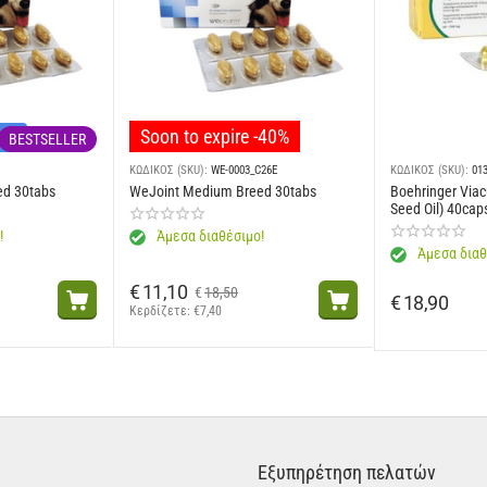
Soon to expire -40%
νών
BESTSELLER
ΚΩΔΙΚΟΣ (SKU):
WE-0003_C26E
ΚΩΔΙΚΟΣ (SKU):
01
ed 30tabs
WeJoint Medium Breed 30tabs
Boehringer Viac
Seed Oil) 40cap
!
Άμεσα διαθέσιμο!
Άμεσα διαθ
€
11,10
€
18,50
€
18,90
Κερδίζετε: 
€
7,40
Εξυπηρέτηση πελατών