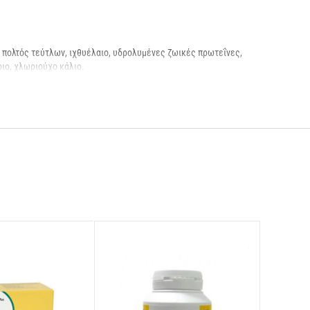
πολτός τεύτλων, ιχθυέλαιο, υδρολυμένες ζωικές πρωτεΐνες,
ριο, χλωριούχο κάλιο.
Βιταμίνη Β2 7.5mg, Βιταμίνη Β6 6mg, Βιταμίνη Β1 4.5mg, Βιταμίνη
ης υδροξυλάσης 970mg, χηλικό μαγγάνιο της ανάλογης
8mg, σεληνιομεθειονίνη 68mg, άνυδρο ιωδιούχο ασβέστιο 2.4mg,
ος 0.60%, Νάτριο 0.40%, Κάλιο 0.90%, Μαγνήσιο 0.095%, Ωμέγα-3