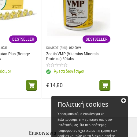
BESTSELLER
BESTSELLER
3.0231
ΚΩΔΙΚΟΣ (SKU):
012.0049
utan Plus (Borage
Zoetis VMP (Vitamins Minerals
s
Proteins) 50tabs
έσιμο!
Άμεσα διαθέσιμο!
€
14,80
Πολιτική cookies
Χρησιμοποιούμε cookies για να
βελτιώσουμε την εμπειρία σας στον
ιστότοπό μας. Για περισσότερες
πληροφορίες σχετικά με τη χρήση των
Επικοινωνία
cookies και πώς να τα διαχειριστείτε,