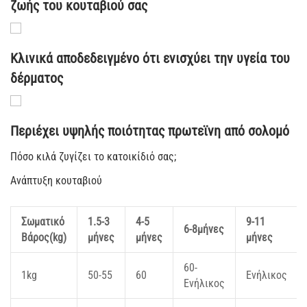
ζωής του κουταβιού σας
Κλινικά αποδεδειγμένο ότι ενισχύει την υγεία του
δέρματος
Περιέχει υψηλής ποιότητας πρωτεϊνη από σολομό
Πόσο κιλά ζυγίζει το κατοικίδιό σας;
Ανάπτυξη κουταβιού
Σωματικό
1.5-3
4-5
9-11
6-8μήνες
Βάρος(kg)
μήνες
μήνες
μήνες
60-
1kg
50-55
60
Ενήλικος
Ενήλικος