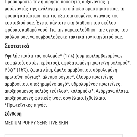
Προσαρμόστε την ημερήσια ποσότητα, αυξάνοντας ή
μειώνοντάς την, ανάλογα με το επίπεδο δραστηριότητας, τη
φυσική κατάσταση και τις εξατομικευμένες ανάγκες του
κουταβιού σας. Έχετε πάντοτε στη διάθεση του σκύλου
φρέσκο, καθαρό νερό. Για την παρακολούθηση της υγείας του
σκύλου σας, να συμβουλεύεστε τακτικά τον κτηνίατρό σας.
Συστατικά
Υψηλής ποιότητας σολομός* (17%) (συμπεριλαμβανομένων
κεφαλιού, οστών, κρέατος), αφυδατωμένη πρωτεΐνη σολομού*,
Ρύζι* (16%), ζωικά λίπη, άμυλο αραβόσιτου, υδρολυμένη
πρωτεΐνη σόγιας*, άλευρο σόγιας*, άλευρο πρωτεΐνης
αραβοσίτου, αποξηραμένο αυγό*, υδρολυμένες πρωτεΐνες,
αποξηραμένος πολτός τεύτλου*, καλαμπόκι*, Ανόργανα άλατα,
αποξηραμένες φυτικές ίνες, σογιέλαιο, Ιχθυέλαιο.
*Πρωτεϊνικές πηγές.
Σύνθεση
​MEDIUM PUPPY SENSITIVE SKIN