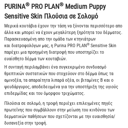
®
®
​PURINA
PRO PLAN
Medium Puppy
Sensitive Skin Πλούσια σε Σολομό
Μερικά κουτάβια έχουν την τάση να ξύνονται περισσότερο απο
άλλα και μπορεί να έχουν μεγαλύτερη ξηρότητα του δέρματος.
Παρασκευασμένη απο την ομάδα των κτηνιάτρων
®
και διατροφολόγων μας, η Purina PRO PLAN
Sensitive Skin
παρέχει μια προηγμένη διατροφή που υποστηρίζει το
ευαίσθητο δέρμα των κουταβιών.
Η συνταγή περιλαμβάνει ένα συγκεκριμένο συνδυασμό
θρεπτικών συστατικών που στοχεύουν στο δέρμα όπως τα
αμινοξέα, τα απαραίτητα λιπαρά οξέα, οι βιταμίνες Β και ο
ψευδάργυρος, αποδεδειγμένα για την υποστήριξη της υγιούς
επιδερμίδας και του όμορφου τριχώματος.
Πλούσια σε σολομό, η τροφή περιέχει επιλεγμένες πηγές
πρωτεΐνης που συμβάλλουν στην μείωση του κινδύνου των
δερματικών παθήσεων που σχετίζονται με την ευαισθησία/
δυσανεξία στην τροφή.