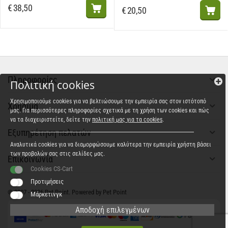
€
38,50
€
20,50
Πληροφορίες
Πολιτική cookies
Χρησιμοποιούμε cookies για να βελτιώσουμε την εμπειρία σας στον ιστότοπό
Χρήσιμα
μας. Για περισσότερες πληροφορίες σχετικά με τη χρήση των cookies και πώς
να τα διαχειριστείτε, δείτε την
πολιτική μας για τα cookies
.
Εξυπηρέτηση πελατών
Αναλυτικά cookies για να διαμορφώσουμε καλύτερα την εμπειρία χρήστη βάσει
των προβολών σας στις σελίδες μας.
Επικοινωνία
Cookies CS-Cart
Προτιμήσεις
© 2007 - 2026 Pet Point. Powered by Pet Point
Μάρκετινγκ
Αποδοχή επιλεγμένων