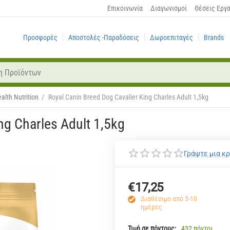
Επικοινωνία
Διαγωνισμοί
Θέσεις Εργ
Προσφορές
Αποστολές -Παραδόσεις
Δωροεπιταγές
Brands
alth Nutrition
/
Royal Canin Breed Dog Cavalier King Charles Adult 1,5kg
ng Charles Adult 1,5kg
Γράψτε μια κρ
€
17,25
Διαθέσιμο από 5-10
ημέρες
Τιμή σε πόντους:
432 πόντοι