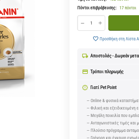
Πόντοι επιβράβευσης:
17 πόντοι
+
−
Προσθήκη στη Λίστα 
Αποστολές - Δωρεάν μετ
Τρόποι πληρωμής
Γιατί Pet Point
— Online & φυσικά καταστήμα
— Φιλική και εξειδικευμένη ε
— Μεγάλη ποικιλία που εμπλ
— Ανταγωνιστικές τιμές και
— Πλούσιο πρόγραμμα ανταμοι
— Γρήγορη και έγκαιρη ενημέ