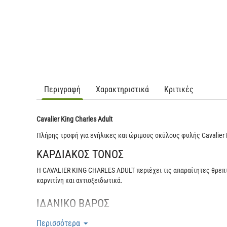
Περιγραφή
Χαρακτηριστικά
Κριτικές
Cavalier King Charles Adult
Πλήρης τροφή για ενήλικες και ώριμους σκύλους φυλής Cavalier K
ΚΑΡΔΙΑΚΟΣ ΤΟΝΟΣ
Η CAVALIER KING CHARLES ADULT περιέχει τις απαραίτητες θρεπτι
καρνιτίνη και αντιοξειδωτικά.
ΙΔΑΝΙΚΟ ΒΑΡΟΣ
Βοηθά στη διατήρηση του ιδανικού βάρους του Cavalier King Charle
Περισσότερα