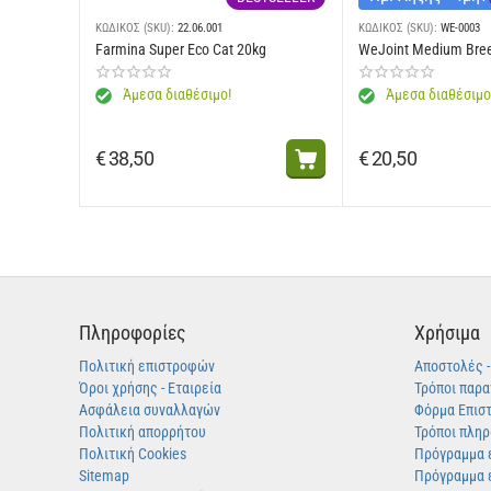
Πρόσθετες ύλες: Διατροφικά πρόσθετα: Βιταμίνη Α: 30000 IU, Βιταμί
πρόσθετες ουσίες: Κλινοπτιλόλιθος ιζηματογενούς προέλευσης: 10
ΚΩΔΙΚΟΣ (SKU):
22.06.001
ΚΩΔΙΚΟΣ (SKU):
WE-0003
Farmina Super Eco Cat 20kg
WeJoint Medium Bre
Αναλυτικά συστατικά:
Πρωτεΐνη: 27,0% - Περιεκτικότητα σε λιπαρά: 
Άμεσα διαθέσιμο!
Άμεσα διαθέσιμο
€
38,50
€
20,50
Πληροφορίες
Χρήσιμα
Πολιτική επιστροφών
Αποστολές 
Όροι χρήσης - Εταιρεία
Τρόποι παρα
Ασφάλεια συναλλαγών
Φόρμα Επισ
Πολιτική απορρήτου
Τρόποι πλη
Πολιτική Cookies
Πρόγραμμα 
Sitemap
Πρόγραμμα 