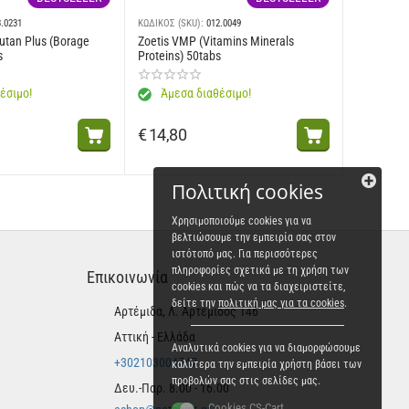
145 mg, Ε8 (Σελήνιο): 0,1 mg, L-καρνιτίνη: 400 mg - Τεχνολογικές
υντηρητικά.
3.0231
ΚΩΔΙΚΟΣ (SKU):
012.0049
utan Plus (Borage
Zoetis VMP (Vitamins Minerals
s
Proteins) 50tabs
 4 g - Ταυρίνη: 1,8 g.
έσιμο!
Άμεσα διαθέσιμο!
€
14,80
Πολιτική cookies
Χρησιμοποιούμε cookies για να
βελτιώσουμε την εμπειρία σας στον
ιστότοπό μας. Για περισσότερες
πληροφορίες σχετικά με τη χρήση των
Επικοινωνία
cookies και πώς να τα διαχειριστείτε,
δείτε την
πολιτική μας για τα cookies
.
Αρτέμιδα, Λ. Αρτέμιδος 146
Αττική - Ελλάδα
Αναλυτικά cookies για να διαμορφώσουμε
+302103004747
καλύτερα την εμπειρία χρήστη βάσει των
προβολών σας στις σελίδες μας.
Δευ.-Παρ. 8.00 - 16.00
Cookies CS-Cart