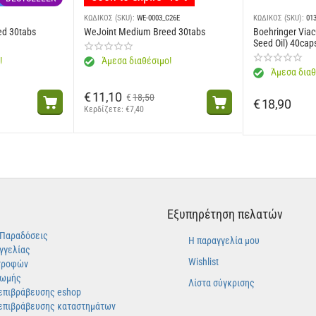
νη D3: 800 IU, Ε1 (Σίδηρος): 48 mg, Ε2 (Ιώδιο): 4.8 mg, Ε4 (Χαλκός): 15 mg, ): 
 g - Αισθητικά πρόσθετα: εκχύλισμα τσαγιού (πηγή πολυφαινολών): 150 mg - Σ
ΚΩΔΙΚΟΣ (SKU):
WE-0003_C26E
ΚΩΔΙΚΟΣ (SKU):
01
ed 30tabs
WeJoint Medium Breed 30tabs
Boehringer Viac
Seed Oil) 40cap
14,0% - Ακατέργαστη τέφρα: 5,8% - Ακατέργαστες ίνες: 2,8% - Ανά kg: EPA / DHA:
!
Άμεσα διαθέσιμο!
Άμεσα διαθ
€
11,10
€
18,50
€
18,90
Κερδίζετε: 
€
7,40
Εξυπηρέτηση πελατών
-Παραδόσεις
Η παραγγελία μου
γγελίας
Wishlist
τροφών
ρωμής
Λίστα σύγκρισης
επιβράβευσης eshop
επιβράβευσης καταστημάτων