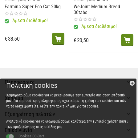
ΚΩΔΙΚΟΣ (SKU):
22.06.001
ΚΩΔΙΚΟΣ (SKU):
WE-0003
Farmina Super Eco Cat 20kg
WeJoint Medium Breed
30tabs
Άμεσα διαθέσιμο!
Άμεσα διαθέσιμο!
€
38,50
€
20,50
Πληροφορίες
Πολιτική cookies
Χρησιμοποιούμε cookies για να βελτιώσουμε την εμπειρία σας στον ιστότοπό
Χρήσιμα
μας. Για περισσότερες πληροφορίες σχετικά με τη χρήση των cookies και πώς
να τα διαχειριστείτε, δείτε την
πολιτική μας για τα cookies
.
Εξυπηρέτηση πελατών
Αναλυτικά cookies για να διαμορφώσουμε καλύτερα την εμπειρία χρήστη βάσει
των προβολών σας στις σελίδες μας.
Επικοινωνία
Cookies CS-Cart