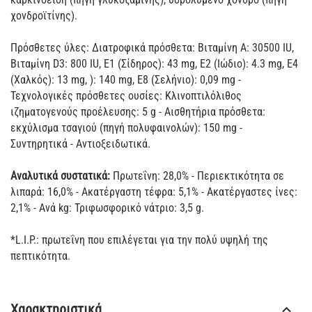
χονδροϊτίνης).
Πρόσθετες ύλες: Διατροφικά πρόσθετα: Βιταμίνη Α: 30500 IU,
Βιταμίνη D3: 800 IU, Ε1 (Σίδηρος): 43 mg, Ε2 (Ιώδιο): 4.3 mg, Ε4
(Χαλκός): 13 mg, ): 140 mg, E8 (Σελήνιο): 0,09 mg -
Τεχνολογικές πρόσθετες ουσίες: Κλινοπτιλόλιθος
ιζηματογενούς προέλευσης: 5 g - Αισθητήρια πρόσθετα:
εκχύλισμα τσαγιού (πηγή πολυφαινολών): 150 mg -
Συντηρητικά - Αντιοξειδωτικά.
Αναλυτικά συστατικά:
Πρωτεΐνη: 28,0% - Περιεκτικότητα σε
λιπαρά: 16,0% - Ακατέργαστη τέφρα: 5,1% - Ακατέργαστες ίνες:
2,1% - Ανά kg: Τριφωσφορικό νάτριο: 3,5 g.
*L.I.P.: πρωτεΐνη που επιλέγεται για την πολύ υψηλή της
πεπτικότητα.
Χαρακτηριστικά