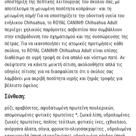
υποστήριξη της πεπτικής λειτουργίας του σκύλου σας, με
αποτέλεσμα τη μειωμένη ποσότητα κοπράνων - και τη
μειωμένη οσμή! Για να υποστηρίξετε την οδοντική υγεία του
ενήλικου Chihuahua, το ROYAL CANIN® Chihuahua Adult
περιέχει χηλικούς παράγοντες ασβεστίου που συμβάλλουν
στην επιβράδυνση του σχηματισμού και της συσσώρευσης της
πέτρας. Για να ικανοποιήσει τις ατομικές προτιμήσεις κάθε
σκύλου, το ROYAL CANIN® Chihuahua Adult είναι επίσης
διαθέσιμο σε υγρή τροφή σε ένα απαλό και νόστιμο πατέ. Αν
σκέφτεστε να κάνετε μεικτή σίτιση, ακολουθήστε απλά τις
οδηγίες σίτισης για να διασφαλίσετε ότι ο σκύλος σας
λαμβάνει μια ακριβή ποσότητα υγρής και ξηράς τροφής για
βέλτιστο όφελος.
Σύνθεση:
ρύζι, αραβόσιτος, αφυδατωμένη πρωτεΐνη πουλερικών,
απομονωμένες φυτικές πρωτεϊνες *, ζωικά λίπη, υδρολυμένες
ζωικές πρωτεϊνες, πολτος τεύτλων, φυτικές ίνες, ιχθυελαιο,
ανόργανα άλατα, σόγια, φρουκτο-ολιγοσακχαρίτες , υδρολυμένα
καρκινοειδή (πηγή γλυκοζαμίνης), υδρολυμένο χόνδρο (πηγή