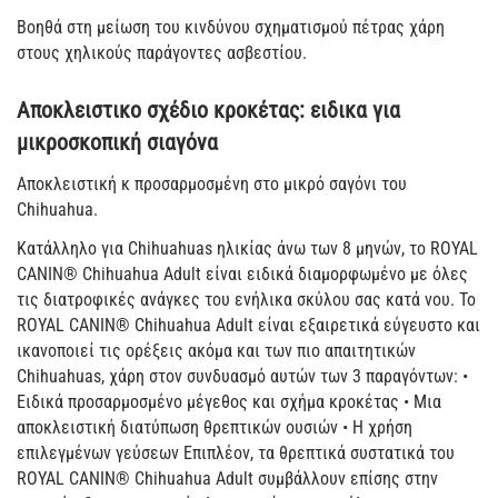
Βοηθά στη μείωση του κινδύνου σχηματισμού πέτρας χάρη
στους χηλικούς παράγοντες ασβεστίου.
Αποκλειστικο σχέδιο κροκέτας: ειδικα για
μικροσκοπική σιαγόνα
Αποκλειστική κ προσαρμοσμένη στο μικρό σαγόνι του
Chihuahua.
Κατάλληλο για Chihuahuas ηλικίας άνω των 8 μηνών, το ROYAL
CANIN® Chihuahua Adult είναι ειδικά διαμορφωμένο με όλες
τις διατροφικές ανάγκες του ενήλικα σκύλου σας κατά νου. Το
ROYAL CANIN® Chihuahua Adult είναι εξαιρετικά εύγευστο και
ικανοποιεί τις ορέξεις ακόμα και των πιο απαιτητικών
Chihuahuas, χάρη στον συνδυασμό αυτών των 3 παραγόντων: •
Ειδικά προσαρμοσμένο μέγεθος και σχήμα κροκέτας • Μια
αποκλειστική διατύπωση θρεπτικών ουσιών • Η χρήση
επιλεγμένων γεύσεων Επιπλέον, τα θρεπτικά συστατικά του
ROYAL CANIN® Chihuahua Adult συμβάλλουν επίσης στην